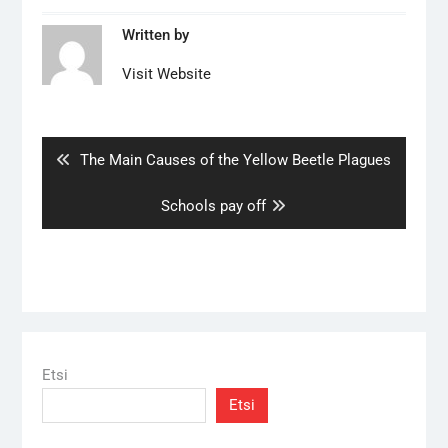
Written by
Visit Website
Artikkelien
selaus
Previous
The Main Causes of the Yellow Beetle Plagues
post:
Next
Schools pay off
post:
Etsi
Etsi