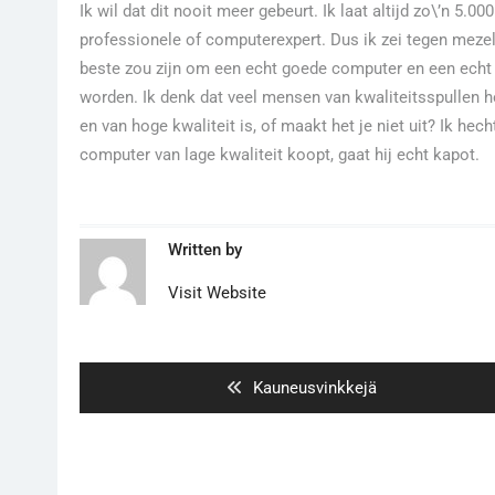
Ik wil dat dit nooit meer gebeurt. Ik laat altijd zo\’n 5
professionele of computerexpert. Dus ik zei tegen mezelf 
beste zou zijn om een echt goede computer en een echt g
worden. Ik denk dat veel mensen van kwaliteitsspullen h
en van hoge kwaliteit is, of maakt het je niet uit? Ik hec
computer van lage kwaliteit koopt, gaat hij echt kapot.
Written by
Visit Website
Artikkelien
selaus
Previous
Kauneusvinkkejä
post: