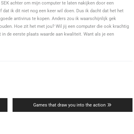
.000 SEK achter om mijn computer te laten nakijken door een
dat ik dit niet nog een keer wil doen. Dus ik dacht dat het het
oede antivirus te kopen. Anders zou ik waarschijnlijk gek
ouden. Hoe zit het met jou? Wil jij een computer die ook krachtig
ht in de eerste plaats waarde aan kwaliteit. Want als je een
Next
Games that draw you into the action
post: