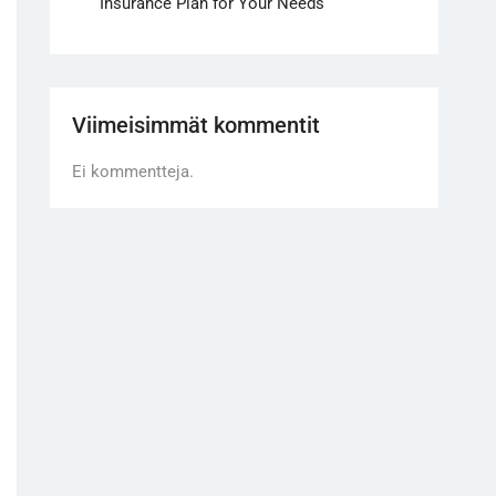
Insurance Plan for Your Needs
Viimeisimmät kommentit
Ei kommentteja.