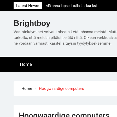
Skip
Latest News:
Älä anna lapsesi tulla laiskuriksi
to
Milloin on oikea aika ensimmäiselle
content
lastenvahtivuorolle?
Brightboy
Is television taking over your life? Get it out
of your bedroom!
Vastoinkäymiset voivat kohdata ketä tahansa meistä. Mutt
tarkoita, että meidän pitäisi pelätä niitä. Oikean verkkosivu
ne voidaan varmasti käsitellä täysin tyydytykseksemme.
Home
Home
Hoogwaardige computers
Hoogwaardige computers