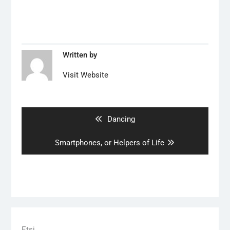
Written by
Visit Website
Artikkelien
selaus
Previous
Dancing
post:
Next
Smartphones, or Helpers of Life
post:
Etsi