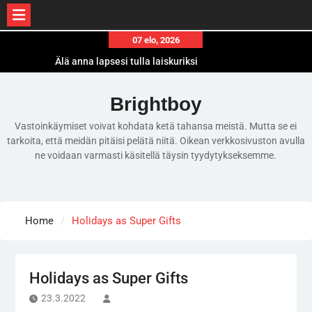
Skip
07 elo, 2026
to
Älä anna lapsesi tulla laiskuriksi
content
Milloin on oikea aika ensimmäiselle
lastenvahtivuorolle?
Brightboy
Is television taking over your life? Get it out of
Vastoinkäymiset voivat kohdata ketä tahansa meistä. Mutta se ei
your bedroom!
tarkoita, että meidän pitäisi pelätä niitä. Oikean verkkosivuston avulla
ne voidaan varmasti käsitellä täysin tyydytykseksemme.
Home
Holidays as Super Gifts
Holidays as Super Gifts
23.3.2022