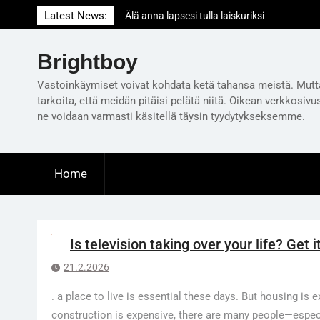
Skip
Latest News:
Älä anna lapsesi tulla laiskuriksi
to
Milloin on oikea aika ensimmäiselle
content
lastenvahtivuorolle?
Brightboy
Is television taking over your life? Get it out
Vastoinkäymiset voivat kohdata ketä tahansa meistä. Mutt
of your bedroom!
tarkoita, että meidän pitäisi pelätä niitä. Oikean verkkosivu
ne voidaan varmasti käsitellä täysin tyydytykseksemme.
Home
Is television taking over your life? Get 
21.2.2026
. a place to live is essential these days. But housing is 
construction is expensive, there are many people—espec