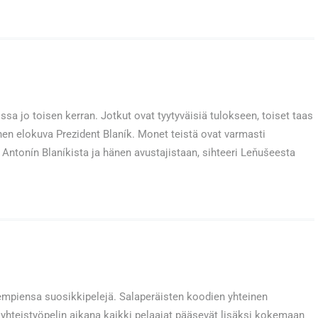
issa jo toisen kerran. Jotkut ovat tyytyväisiä tulokseen, toiset taas
inen elokuva Prezident Blaník. Monet teistä ovat varmasti
 Antonín Blaníkista ja hänen avustajistaan, sihteeri Leňušeesta
hempiensa suosikkipelejä. Salaperäisten koodien yhteinen
 yhteistyöpelin aikana kaikki pelaajat pääsevät lisäksi kokemaan