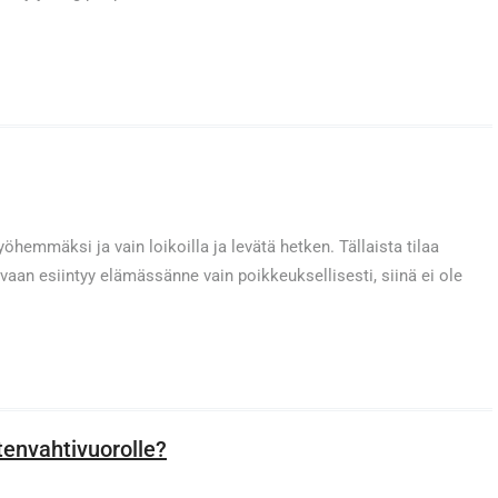
hemmäksi ja vain loikoilla ja levätä hetken. Tällaista tilaa
 vaan esiintyy elämässänne vain poikkeuksellisesti, siinä ei ole
tenvahtivuorolle?