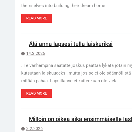
themselves into building their dream home
READ MORE
Älä anna lapsesi tulla laiskuriksi
14.2.2026
. Te vanhempina saatatte joskus päättää lykätä jotain myö
kutsutaan laiskuudeksi, mutta jos se ei ole säännöllistä
mitään pahaa. Lapsillanne ei kuitenkaan ole vielä
READ MORE
Milloin on oikea aika ensimmäiselle las
3.2.2026