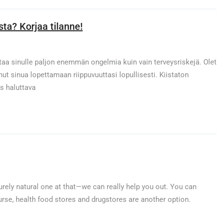
sta? Korjaa tilanne!
ttaa sinulle paljon enemmän ongelmia kuin vain terveysriskejä. Olet
ut sinua lopettamaan riippuvuuttasi lopullisesti. Kiistaton
ös haluttava
ly natural one at that—we can really help you out. You can
ourse, health food stores and drugstores are another option.