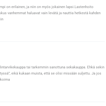
mpi on erilainen, ja niin on myös jokainen lapsi.Lastenhoito
Joskus vanhemmat haluavat vain levätä ja nauttia hetkestä kahden
iin
elintarvikekauppa tai tarkemmin sanottuna sekakauppa. Ehkä sekin
styssä”, eikä kukaan muista, että se olisi missään suljettu. Ja jos
likoima