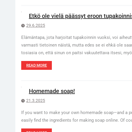
Etkö ole vielä päässyt eroon tupakoinni
29.6.2025
Elämäntapa, jota harjoitat tupakoinnin vuoksi, voi aiheu
varmasti tietoinen näistä, mutta edes se ei ehkä ole saan
tosiasia on, että sinun on paitsi vakuutettava itsesi, my
READ MORE
Homemade soap!
21.3.2025
If you want to make your own homemade soap—and a pure
easily find the ingredients for making soap online. Of c