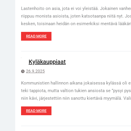
Lastenhoito on asia, jota ei voi yleistää. Jokainen vanhe
riippuu monista asioista, joten katsotaanpa niitä nyt. 
kesken, toisinaan heidän on esimerkiksi mentävä lääkär
READ MORE
Kyläkauppiaat
26.9.2025
Kommunistien hallinnon aikana jokaisessa kylässä oli 
teki tappiota, mutta valtion tukien ansiosta se ”pysyi py
niin kävi, järjestettiin niin sanottu kiertävä myymälä. Va
READ MORE