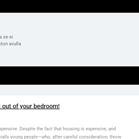
a se ei
ston avulla
it out of your bedroom!
expensive. Despite the fact that housing is expensive, and
ially young people—who, after careful consideration, throw