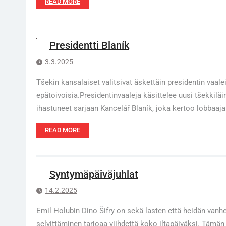
READ MORE
Presidentti Blaník
3.3.2025
Tšekin kansalaiset valitsivat äskettäin presidentin vaale
epätoivoisia.Presidentinvaaleja käsittelee uusi tšekkilä
ihastuneet sarjaan Kancelář Blaník, joka kertoo lobbaaja
READ MORE
Syntymäpäiväjuhlat
14.2.2025
Emil Holubin Dino Šifry on sekä lasten että heidän van
selvittäminen tarjoaa viihdettä koko iltapäiväksi. Tämän